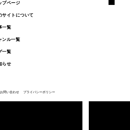
ップページ
のサイトについて
事一覧
ャンル一覧
グ一覧
知らせ
お問い合わせ
プライバシーポリシー
武蔵野美術大学100周年
武蔵野美術大学