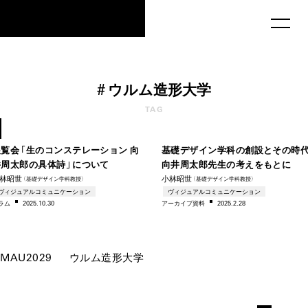
MAU2029
#
ウルム造形大学
1956
195
TAG
–2025
–20
展覧会「生のコンステレーション 向
基礎デザイン学科の創設とその時代
井周太郎の具体詩」について
向井周太郎先生の考えをもとに
林昭世
小林昭世
（基礎デザイン学科教授）
（基礎デザイン学科教授）
ヴィジュアルコミュニケーション
ヴィジュアルコミュニケーション
ラム
2025.10.30
アー
カイブ資料
2025.2.28
MAU2029
ウルム造形大学