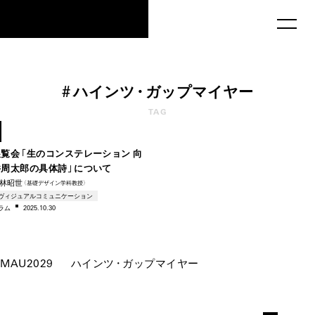
MAU2029
#
ハイン
ツ・
ガップマイ
ヤー
1956
TAG
–2025
展覧会「生のコンステレーション 向
井周太郎の具体詩」について
林昭世
（基礎デザイン学科教授）
ヴィジュアルコミュニケーション
ラム
2025.10.30
MAU2029
ハイン
ツ・
ガップマイ
ヤー