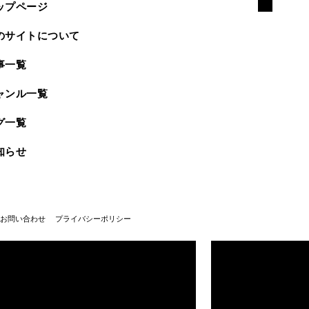
ップページ
のサイトについて
事一覧
ャンル一覧
グ一覧
知らせ
お問い合わせ
プライバシーポリシー
武蔵野美術大学100周年
武蔵野美術大学