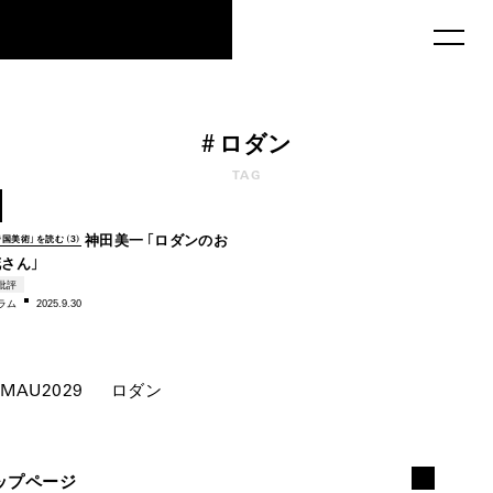
MAU2029
#
ロダン
TAG
1933
神田美一「ロダンのお
帝国美術」を読む（3）
花さん」
批評
ラム
2025.9.30
MAU2029
ロダン
ップページ