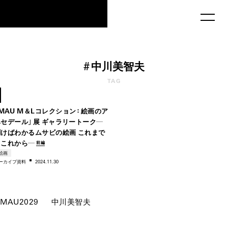
MAU2029
#
中川美智夫
1980s
TAG
–1990s
MAU M＆Lコレクション：絵画のア
ベセデール」展 ギャラリートーク―
聞けばわかるムサビの絵画 これまで
とこれから―
前編
絵画
ー
カイブ資料
2024.11.30
MAU2029
中川美智夫