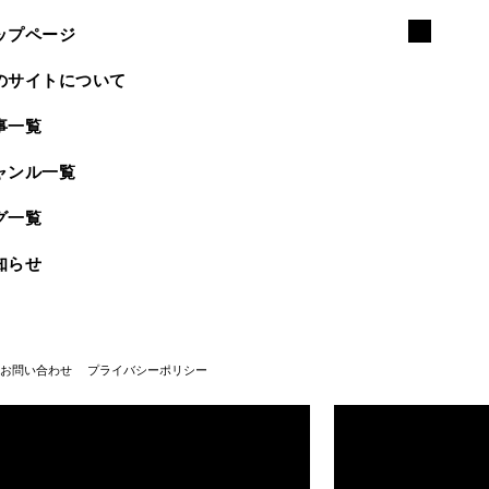
ップページ
のサイトについて
事一覧
ャンル一覧
グ一覧
知らせ
お問い合わせ
プライバシーポリシー
武蔵野美術大学100周年
武蔵野美術大学