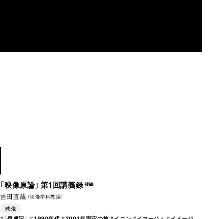
MAU2029
1990
「映像原論」第1回講義録
後編
吉田直哉
（映像学科教授）
映像
#
『俘
虜
記』
#
19
90年
代
#
20
01年
宇宙の旅
#
イコン
#
イ
マー
ジュ
#
イ
メー
ジ