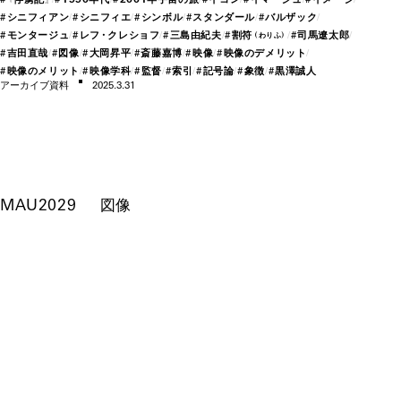
#
シニフィアン
#
シニフィエ
#
シンボル
#
スタン
ダー
ル
#
バルザック
#
モン
ター
ジュ
#
レ
フ・
クレショフ
#
三島由紀夫
#
割符
#
司馬遼太郎
（わりふ）
#
吉田直哉
#
図像
#
大岡昇平
#
斎藤嘉博
#
映像
#
映像のデメリット
#
映像のメリット
#
映像学科
#
監督
#
索引
#
記号論
#
象徴
#
黒澤誠人
アー
カイブ資料
2025.3.31
MAU2029
図像