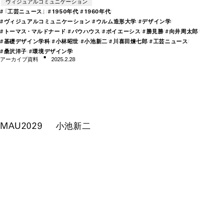
ヴィジュアルコミュニケーション
#
『工
芸ニ
ュー
ス』
#
19
50年
代
#
19
60年
代
#
ヴィジュアルコミュニ
ケー
ション
#
ウルム造形大学
#
デザイン学
#
トー
マ
ス・
マルド
ナー
ド
#
バウハウス
#
ポイ
エー
シス
#
勝見勝
#
向井周太郎
#
基礎デザイン学科
#
小林昭世
#
小池新二
#
川喜田煉七郎
#
工芸ニ
ュー
ス
#
桑沢洋子
#
環境デザイン学
アー
カイブ資料
2025.2.28
MAU2029
小池新二