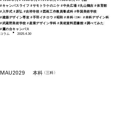
#
キャンパスライフ
#
サモトラケのニケ
#
中央広場
#
丸山鶴吉
#
体育館
#
入学式
#
原弘
#
吉祥寺校
#
図画工作教員養成科
#
帝国美術学校
#
建築デザイン専攻
#
手羽イチロウ
#
昭和
#
本科
#
本科デザイン科
（三科）
#
武蔵野美術学校
#
産業デザイン学科
#
美術資料図書館
#
調べてみた
#
鷹の台キャンパス
コラム
2025.4.30
MAU2029
本科
（三科）