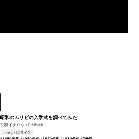
MAU2029
1952
–1986
昭和のムサビの入学式を調べてみた
手羽イチロウ
（美大愛好家）
キャンパスライフ
#
19
50年
代
#
19
60年
代
#
19
70年
代
#
19
80年
代
#
7号館