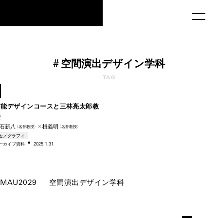
MAU2029
#
空間演出デザイン学科
1952
TAG
–1984
芸能デザインコースと三林亮太郎教
授
石新八
✕楫義明
（名誉教授）
（名誉教授）
セノグラフィ
ー
カイブ資料
2025.1.31
MAU2029
空間演出デザイン学科