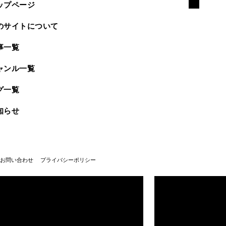
ップページ
のサイトについて
事一覧
ャンル一覧
グ一覧
知らせ
お問い合わせ
プライバシーポリシー
武蔵野美術大学100周年
武蔵野美術大学