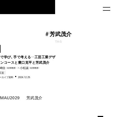
MAU2029
#
芳武茂介
1960s
TAG
–1970s
手で学び、手で考える―工芸工業デザ
インコースと豊口克平と芳武茂介
崎信
✕小松誠
（名誉教授）
（名誉教授）
工芸
ー
カイブ資料
2024.12.25
MAU2029
芳武茂介