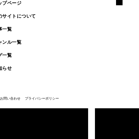
ップページ
のサイトについて
事一覧
ャンル一覧
グ一覧
知らせ
お問い合わせ
プライバシーポリシー
武蔵野美術大学100周年
武蔵野美術大学