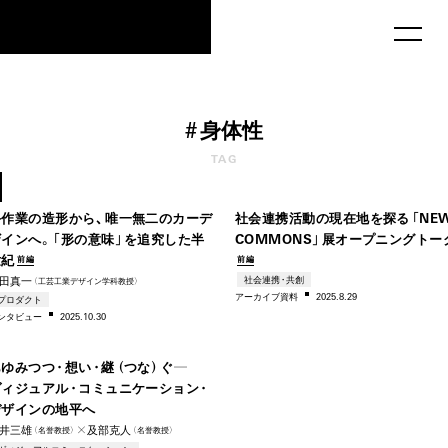
MAU2029
#
身体性
1950s
20
TAG
–1975
–20
手作業の造形から、唯一無二のカーデ
社会連携活動の現在地を探る「NE
ザインへ。「形の意味」を追究した半
COMMONS」展オープニングトー
世紀
前編
前編
田真一
社会連携・共創
（工芸工業デザイン学科教授）
1930s
アー
カイブ資料
2025.8.29
プロダクト
ンタビ
ュー
2025.10.30
–1990s
あゆみつつ・想い・継（つな）ぐ―
ヴィジュアル・コミュニケーション・
デザインの地平へ
井三雄
✕及部克人
（名誉教授）
（名誉教授）