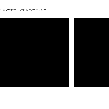
お問い合わせ
プライバシーポリシー
武蔵野美術大学100周年
武蔵野美術大学
© Musashino Art University