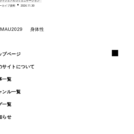
ヴィジュアルコミュニケーション
ー
カイブ資料
2024.11.30
MAU2029
身体性
ップページ
のサイトについて
事一覧
ャンル一覧
グ一覧
知らせ