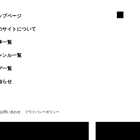
ップページ
のサイトについて
事一覧
ャンル一覧
グ一覧
知らせ
お問い合わせ
プライバシーポリシー
武蔵野美術大学100周年
武蔵野美術大学