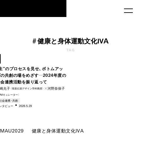
MAU2029
#
健康と身体運動文化ⅣA
TAG
–2024
“生”のプロセスを見せ、ボトムアッ
プの共創の場をめざす―2024年度の
社会連携活動を振り返って
崎允子
✕河野奈保子
（視覚伝達デザイン学科教授）
1/Mキュ
レー
ター
）
社会連携・共創
ンタビ
ュー
2026.5.29
MAU2029
健康と身体運動文化ⅣA