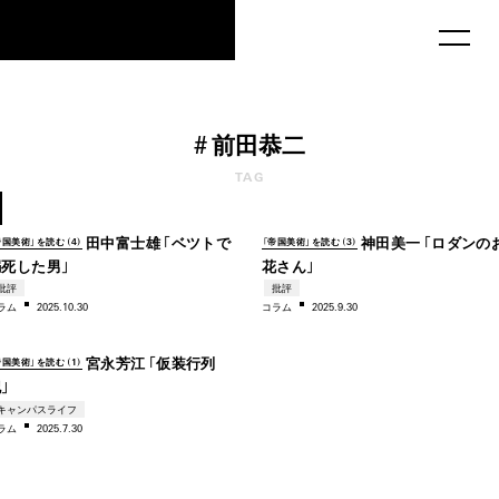
MAU2029
#
前田恭二
TAG
1933
19
田中富士雄「ベツトで
神田美一「ロダンの
帝国美術」を読む（4）
「帝国美術」を読む（3）
溺死した男」
花さん」
批評
批評
ラム
2025.10.30
コラム
2025.9.30
1931
宮永芳江「仮装行列
帝国美術」を読む（1）
」
キャンパスライフ
ラム
2025.7.30