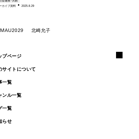
社会連携・共創
ー
カイブ資料
2025.8.29
MAU2029
北崎允子
ップページ
のサイトについて
事一覧
ャンル一覧
グ一覧
知らせ