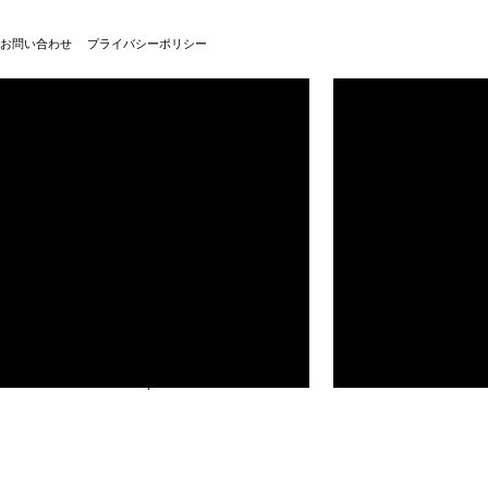
お問い合わせ
プライバシーポリシー
武蔵野美術大学100周年
武蔵野美術大学
© Musashino Art University