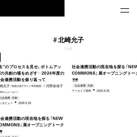
MAU2029
#
北崎允子
20
TAG
–2024
–20
“生”のプロセスを見せ、ボトムアッ
社会連携活動の現在地を探る「NE
プの共創の場をめざす―2024年度の
COMMONS」展オープニングトー
社会連携活動を振り返って
後編
崎允子
✕河野奈保子
社会連携・共創
（視覚伝達デザイン学科教授）
アー
カイブ資料
2025.8.29
1/Mキュ
レー
ター
）
2008
社会連携・共創
ンタビ
ュー
2026.5.29
–2024
社会連携活動の現在地を探る「NEW
COMMONS」展オープニングトーク
編