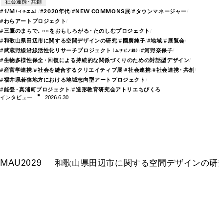
社会連携・共創
#
1/M
#
20
20年
代
#
NEW COMMONS展
#
タウンマ
ネー
ジ
ャー
（イチエム）
#
わら
アー
トプロジェクト
#
三鷹のまち
で、​
○○をおもしろが
る・
たのしむプロジェクト
#
和歌山県田辺市に関する空間デザインの研究
#
國廣純子
#
地域
#
展覧会
#
武蔵野線沿線活性化リ
サー
チプロジェクト
#
河野奈保子
（ムサビノ線）
#
生物多様性保
全・
回復による持続的な関係づくりのための対話型デザイン
#
産官学連携
#
社会を縫合するクリエイティブ展
#
社会連携
#
社会連
携・
共創
#
福井県若狭地方における地域志向型
アー
トプロジェクト
#
能
登・
真浦町プロジェクト
#
造形教育研究会アトリエちびくろ
インタビ
ュー
2026.6.30
MAU2029
和歌山県田辺市に関する空間デザインの研