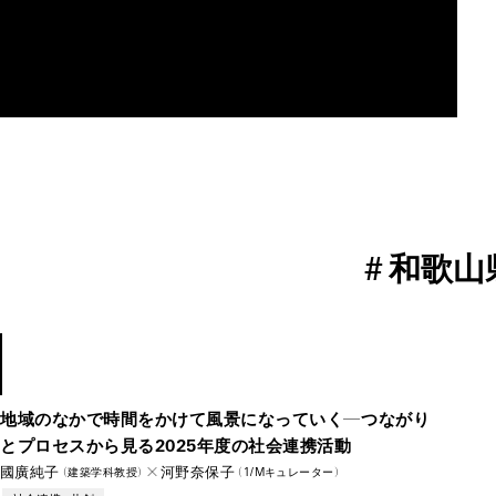
MAU2029
#
和歌山
–2025
地域のなかで時間をかけて風景になっていく―つながり
とプロセスから見る2025年度の社会連携活動
國廣純子
✕河野奈保子
（建築学科教授）
（1/Mキュ
レー
ター
）