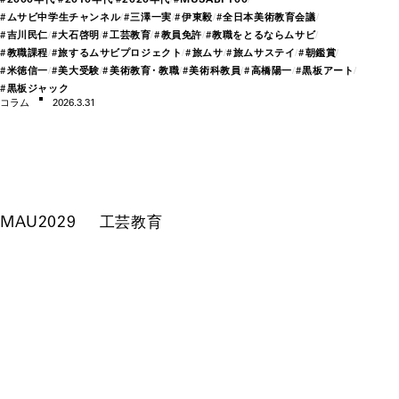
#
ムサビ中学生チャンネル
#
三澤一実
#
伊東毅
#
全日本美術教育会議
#
吉川民仁
#
大石啓明
#
工芸教育
#
教員免許
#
教職をとるならムサビ
#
教職課程
#
旅するムサビプロジェクト
#
旅ムサ
#
旅ムサステイ
#
朝鑑賞
#
米徳信一
#
美大受験
#
美術教
育・
教職
#
美術科教員
#
高橋陽一
#
黒板
アー
ト
#
黒板ジャック
コラム
2026.3.31
MAU2029
工芸教育