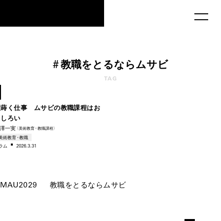
MAU2029
#
教職をとるならムサビ
TAG
2008–
種蒔く仕事 ムサビの教職課程はお
もしろい
澤一実
（美術教
育・
教職課程）
美術教育・教職
ラム
2026.3.31
MAU2029
教職をとるならムサビ