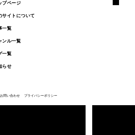
ップページ
のサイトについて
事一覧
ャンル一覧
グ一覧
知らせ
お問い合わせ
プライバシーポリシー
武蔵野美術大学100周年
武蔵野美術大学