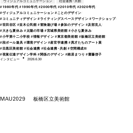
ヴィジュアルコミュニケーション
社会連携・共創
#
19
80年
代
#
19
90年
代
#
20
00年
代
#
20
10年
代
#
20
20年
代
#
ヴィジュアルコミュニ
ケー
ション
#
ことのデザイン
#
コミュニティデザイン
#
ライティングス
ペー
スデザイン
#
ワー
クショップ
#
世田谷区
#
並木公民館
#
冒険遊び場
#
参加のデザイン
#
及部克人
#
大きな夏休み
#
太陽の市場
#
宮城県美術館
#
小さな夏休み
#
小平第十二小学校
#
情報デザイン
#
東京都美術館
#
板橋区立美術館
#
段
ボー
ル遊具
#
環境デザイン
#
産官学連携
#
異才たちの
アー
ト展
#
目黒区美術館
#
社会連携
#
社会連
携・
共創
#
空間構成Ⅲ
#
視覚伝達デザイン学科
#
関係のデザイン
#
雑居まつり
#
齋藤啓子
インタビ
ュー
2026.6.30
MAU2029
板橋区立美術館