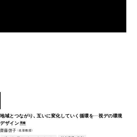
MAU2029
1985
–2026
地域とつながり、互いに変化していく循環を―視デの環境
デザイン
後編
齋藤啓子
（名誉教授）