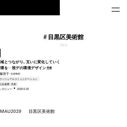
MAU2029
#
目黒区美術館
1985
TAG
–2026
地域とつながり、互いに変化していく
循環を―視デの環境デザイン
後編
藤啓子
（名誉教授）
ヴィジュアルコミュニケーション
社会連携・共創
ンタビ
ュー
2026.6.30
MAU2029
目黒区美術館