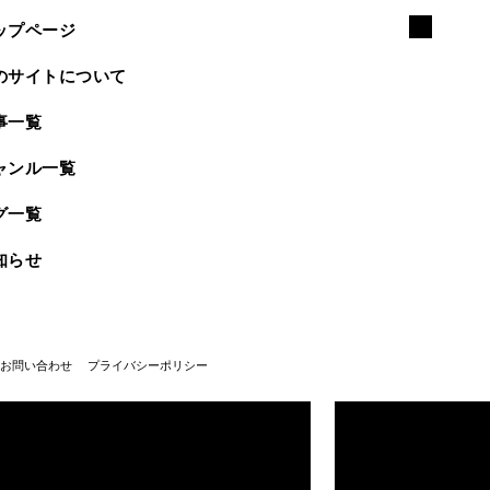
ップページ
のサイトについて
事一覧
ャンル一覧
グ一覧
知らせ
お問い合わせ
プライバシーポリシー
武蔵野美術大学100周年
武蔵野美術大学