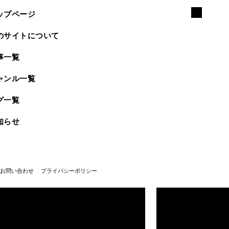
ップページ
のサイトについて
事一覧
ャンル一覧
グ一覧
知らせ
お問い合わせ
プライバシーポリシー
武蔵野美術大学100周年
武蔵野美術大学