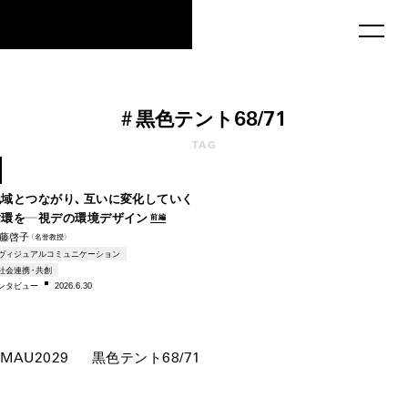
MAU2029
#
黒色テント68/71
1974
TAG
–1980s
地域とつながり、互いに変化していく
循環を―視デの環境デザイン
前編
藤啓子
（名誉教授）
ヴィジュアルコミュニケーション
社会連携・共創
ンタビ
ュー
2026.6.30
MAU2029
黒色テント68/71