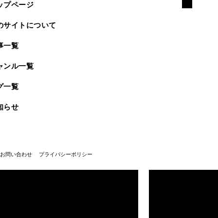
ップページ
のサイトについて
事一覧
ャンル一覧
グ一覧
知らせ
お問い合わせ
プライバシーポリシー
武蔵野美術大学100周年
武蔵野美術大学