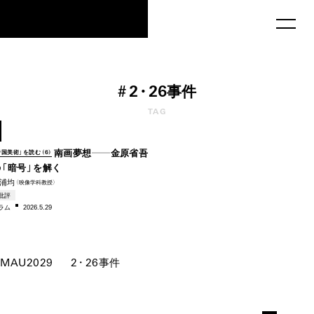
MAU2029
#
2・
26事件
TAG
1936–
南画夢想――金原省吾
帝国美術」を読む（6）
の「暗号」を解く
浦均
（映像学科教授）
批評
ラム
2026.5.29
MAU2029
2・
26事件