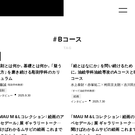
MAU2029
#
B
コー
ス
1978
TAG
–2025
199
彫刻とは何か。基礎とは何か。「疑う
「絵とはなにか」を問い続けるため
見方」を磨き続ける彫刻学科のカリ
に。油絵学科油絵専攻のAコースと
キュラム
コース
藤誠
水上泰財✕赤塚祐二✕袴田京太朗✕吉川民
（彫刻学科教授）
彫刻
（すべて油絵学科教授）
198
ンタビ
ュー
2025.9.30
絵画
インタビ
ュー
2025.7.30
1980s–
–199
MAU M＆Lコレクション：絵画のア
「MAU M＆Lコレクション：絵画の
ベセデール」展 ギャラリートーク―
ベセデール」展 ギャラリートーク
聞けばわかるムサビの絵画 これまで
聞けばわかるムサビの絵画 これま