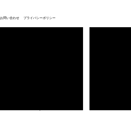
お問い合わせ
プライバシーポリシー
武蔵野美術大学100周年
武蔵野美術大学
© Musashino Art University