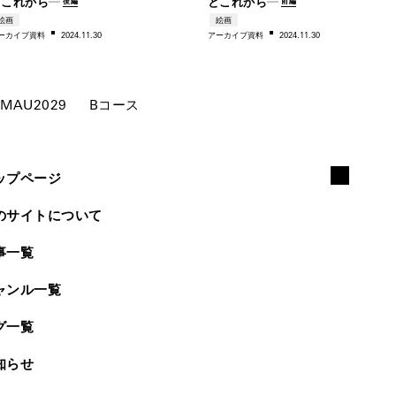
とこれから―
とこれから―
後編
前編
絵画
絵画
ー
カイブ資料
2024.11.30
アー
カイブ資料
2024.11.30
MAU2029
B
コー
ス
ップページ
のサイトについて
事一覧
ャンル一覧
グ一覧
知らせ