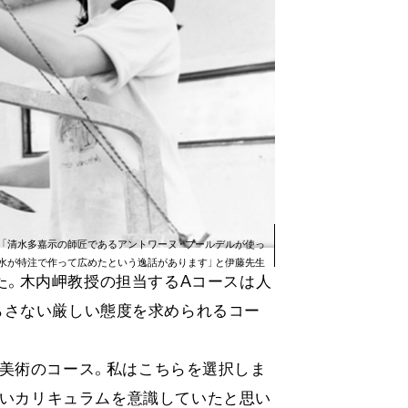
「清
水多嘉示の師匠であるアント
ワー
ヌ・
ブー
ルデルが使っ
水が特注で作って広めたという逸話がありま
す」
と伊藤先生
た。​
木内岬教授の担当するA
コー
スは人
らさない厳しい態度を求められる
コー
美術の
コー
ス。​
私はこちらを選択しま
ないカリキュラムを意識していたと思い