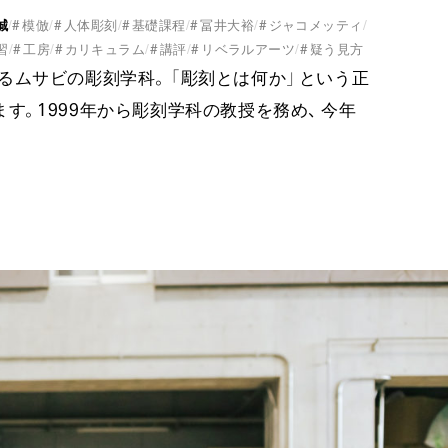
誠
#
模倣
#
人体彫刻
#
基礎課程
#
冨井大裕
#
ジャコメッティ
習
#
工房
#
カリキュラム
#
講評
#
リベラル
アー
ツ
#
疑う見方
るムサビの彫刻学
科。​
「彫
刻とは何
か」
という正
ます
。​
19
99年
から彫刻学科の教授を務
め、​
今年