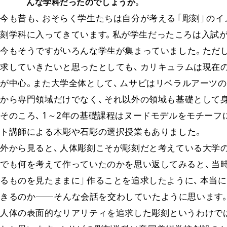
んな学科だったのでしょうか
。​
今も昔
も、​
おそらく学生たちは自分が考える
「彫
刻」
のイ
刻学科に入ってきています
。​私が学生だったころは入試
今もそうですがいろんな学生が集まっていまし
た。​
ただ
し
求していきたいと思ったとして
も、​
カリキュラムは現在
が中
心。​
また大学全体とし
て、​
ムサビはリベラル
アー
ツの
から専門領域だけでな
く、​
それ以外の領域も基礎として
そのこ
ろ、​
1～2年の基礎課程は
ヌー
ドモデルをモ
チー
フ
ト講師による木彫や石彫の選択授業もありまし
た。​
外から見る
と、​
人体彫刻こそが彫刻だと考えている大学
でも何を考えて作っていたのかを思い返してみる
と、​
当
るものを見たまま
に」
作ることを追求したよう
に、​
本当に
きるのか
――
そんな会話を交わしていたように思います
人体の表面的なリアリティを追求した彫刻というわけで