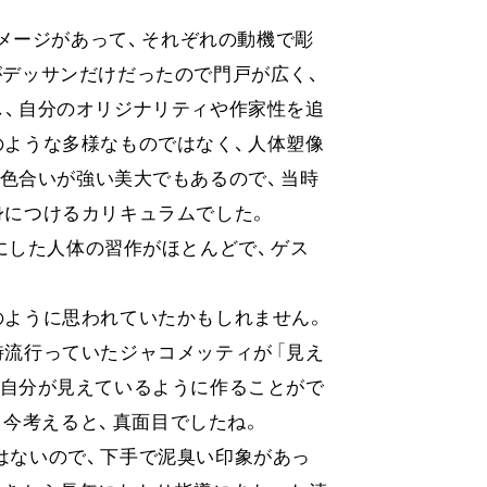
メー
ジがあっ
て、​
それぞれの動機で彫
がデッサンだけだったので門戸が広
く、​
、​
自分のオリジナリティや作家性を追
のような多様なものではな
く、​
人体塑像
色合いが強い美大でもあるの
で、​
当時
身につけるカリキュラムでし
た。​
にした人体の習作がほとんど
で、​
ゲス
のように思われていたかもしれませ
ん。​
時流行っていたジャコメッティが
「見
え
自分が見えているように作ることがで
。​今考える
と、​
真面目でした
ね。​
はないの
で、​
下手で泥臭い印象があっ