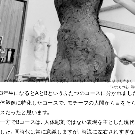
19
80年
代、​
A
コー
スの制作風
景。​
学生が使用している粘土ベラは通常のものよりも大き
く、​
ていたもの
を、​
清
3年生になるとAとBというふたつの
コー
スに分かれまし
体塑像に特化した
コー
ス
で、​
モ
チー
フの人間から目をそ
スだったと思います
。​
一方でB
コー
ス
は、​
人体彫刻ではない表現を主とした現代
し
た。​
同時代は常に意識しますが
、​時流に左右されすぎ