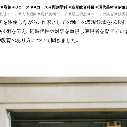
#
彫刻
#
B
コー
ス
#
A
コー
ス
#
彫刻学科
#
造形総合科目
#
現代美術
#
伊藤
彫刻
コー
ス
#
人体塑像
#
現代美術
コー
ス
#
最上壽之
#
コー
スの統合
#
鉄実
房を駆使しなが
ら、​
作家としての独自の表現領域を探求す
や技術を伝
え、​
同時代性や対話を重視し表現者を育ててい
や教育のあり方について聞きまし
た。​