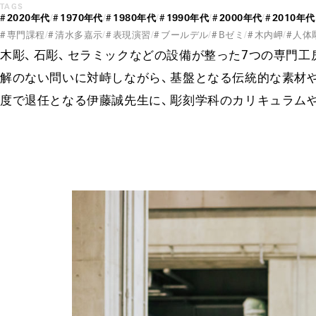
TAGS
#
20
20年
代
#
19
70年
代
#
19
80年
代
#
19
90年
代
#
20
00年
代
#
20
10年
代
#
専門課程
#
清水多嘉示
#
表現演習
#
ブー
ルデル
#
Bゼミ
#
木内岬
#
人体
木
彫、​
石
彫、​
セラミックなどの設備が整った7つの専門工
解のない問いに対峙しなが
ら、​
基盤となる伝統的な素材
度で退任となる伊藤誠先生
に、​
彫刻学科のカリキュラム