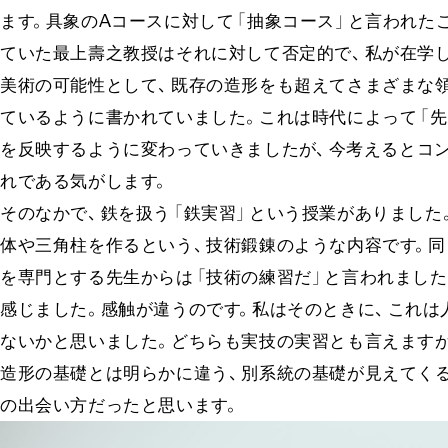
ます
。​具象のA
コー
スに対して
「抽
象
コー
ス」
と言われた
ていた最上壽之教授はそれに対して否定的
で、​
私が在学
美術の可能性とし
て、​
既存の造形をも超えてさまざまな
ているように書かれていまし
た。​
これは時代によって
「先
を反映するように変わっていきましたが
、​今考えるとコ
れである気がします
。​
そのなか
で、​
鉄を扱う
「鉄
実
習」
という授業がありまし
た。
体や三角柱を作るとい
う、​
技術鍛錬のような内容です
。​
を専門とする先生からは
「技
術の練習
だ」
と言われました
感じまし
た。​
感触が違うのです
。​私はそのとき
に、​
これは
ないかと思いまし
た。​
どちらも実技の実習とも言えます
造形の基礎とは明らかに違
う、​
別系統の基礎が見えてく
る
の出会い方だったと思います
。​