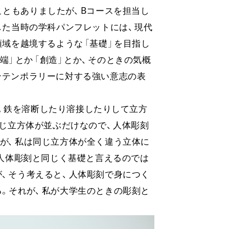
こともありましたが
、​B
コー
スを担当し
した当時の学科パンフレットに
は、​
現代
領域を越境するような
「基
礎」
を目指し
端」
とか
「創
造」
とか
、​そのときの気概
ンテンポラ
リー
に対する強い意志の表
​
鉄を溶断したり溶接したりして立方
同じ立方体が並ぶだけなの
で、​
人体彫刻
が
、​私は同じ立方体が全く違う立体に
人体彫刻と同じく基礎と言えるのでは
が
、​そう考える
と、​
人体彫刻で身につく
。​
それが
、​私が大学生のときの彫刻と