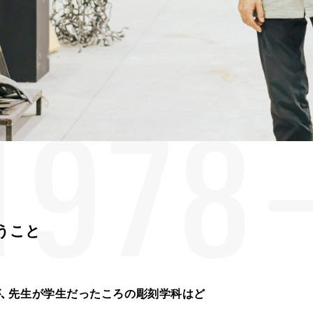
1978
うこと
が
、​先生が学生だったころの彫刻学科はど