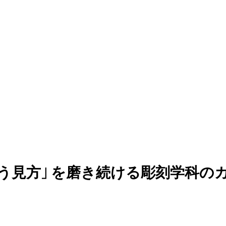
う見
方」
を磨き続ける彫刻学科の