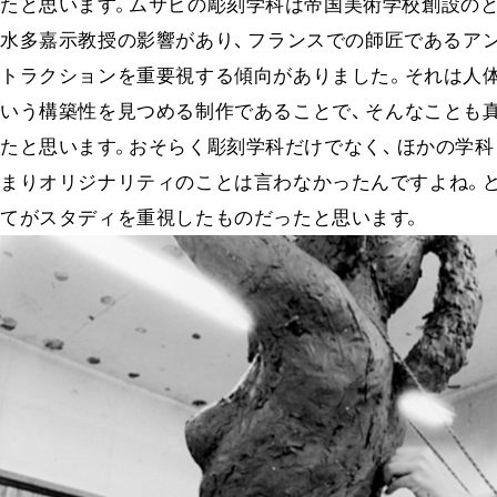
たと思います
。​ムサビの彫刻学科は帝国美術学校創設の
水多嘉示教授の影響があり
、​フランスでの師匠であるア
トラクションを重要視する傾向がありまし
た。​
それは人
いう構築性を見つめる制作であること
で、​
そんなことも
たと思います
。​おそらく彫刻学科だけでな
く、​
ほかの学科
まりオリジナリティのことは言わなかったんですよ
ね。​
てがスタディを重視したものだったと思います
。​