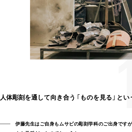
人体彫刻を通して向き合う
「も
のを見
る」
とい
伊藤先生はご自身もムサビの彫刻学科のご出身です