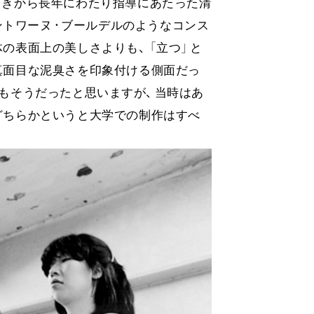
ときから長年にわたり指導にあたった清
ント
ワー
ヌ・
ブー
ルデルのようなコンス
体の表面上の美しさより
も、​
「立
つ」
と
真面目な泥臭さを印象付ける側面だっ
もそうだったと思いますが
、​当時はあ
どちらかというと大学での制作はすべ