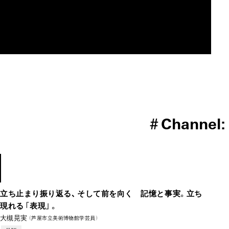
MAU2029
1960s
#
Channel:
–2025
立ち止まり振り返る、そして前を向く 記憶と事実。立ち
現れる「表現」。
大槻晃実
（芦屋市立美術博物館学芸員）