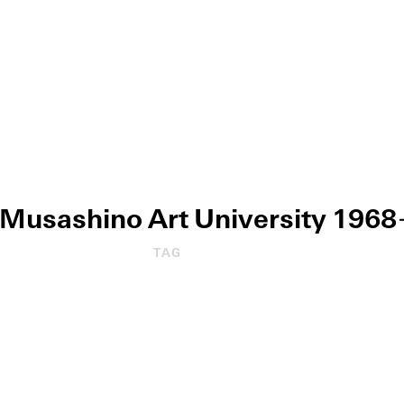
 Musashino Art University
19
68
TAG