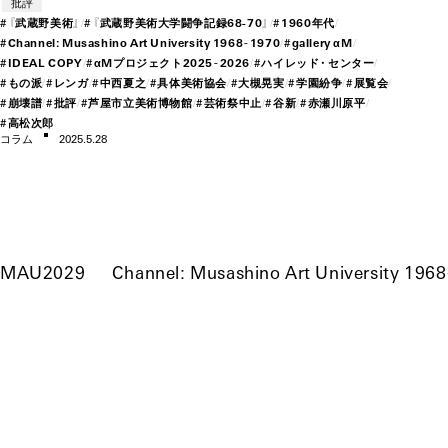
批評
#
『武
蔵野美
術』
#
『武
蔵野美術大学闘争記録68-7
0』
#
19
60年
代
#
Channel: Musashino Art University
19
68–
19
70
#
gallery αM
#
IDEAL COPY
#
αMプロジェクト
20
25–
20
26
#
ハイレッ
ド・
セン
ター
#
もの派
#
レンガ
#
中西夏之
#
具体美術協会
#
大槻晃実
#
学園紛争
#
展覧会
#
崩壊譜
#
批評
#
芦屋市立美術博物館
#
芸術祭中止
#
谷新
#
赤瀬川原平
#
高松次郎
コラム
2025.5.28
MAU2029
Channel: Musashino Art University
19
68