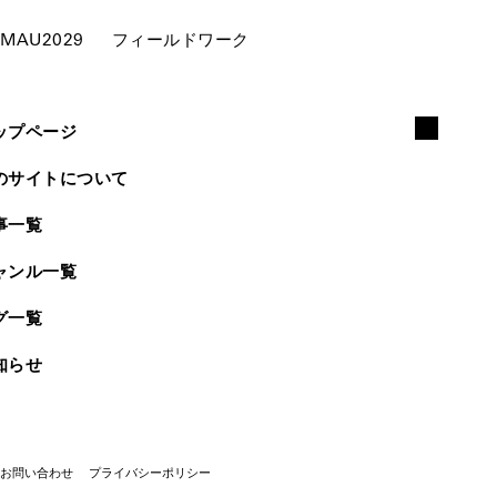
MAU2029
フ
ィー
ルド
ワー
ク
ップページ
のサイトについて
事一覧
ャンル一覧
グ一覧
知らせ
お問い合わせ
プライバシーポリシー