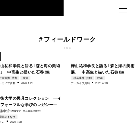
MAU2029
#
フ
ィー
ルド
ワー
ク
2024
20
TAG
–2026
–20
樺山祐和学長と語る「森と海の美術
樺山祐和学長と語る「森と海の美術
展」―中高生と描いた石巻
展」―中高生と描いた石巻
後編
前編
1966
社会連携・共創
絵画
社会連携・共創
絵画
ー
カイブ資料
2026.4.28
アー
カイブ資料
2026.4.28
–2025
美術大学の民具コレクション ―イ
ンフォーマルな学びのレガシー―
藤幸治
（教養文
化・
学芸員課程教授）
課外のまなび
ラム
2025.3.31