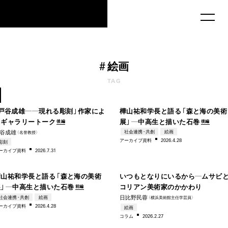
MAU2029
#
絵画
20
TAG
2017
–20
戸谷成雄――現れる彫刻」作家によ
樺山祐和学長と語る「森と海の美術
るギャラリートーク
展」―中高生と描いた石巻
後編
後編
谷成雄
社会連携・共創
絵画
（名誉教授）
2024
アー
カイブ資料
2026.4.28
彫刻
ー
カイブ資料
2026.7.31
–2026
19
樺山祐和学長と語る「森と海の美術
いつもとなりにいるから―ムサビ
展」―中高生と描いた石巻
コリアン美術家のかかわり
前編
日比野民蓉
社会連携・共創
絵画
（横浜美術館主任学芸員）
19
ー
カイブ資料
2026.4.28
絵画
コラム
2026.2.27
2025
–20