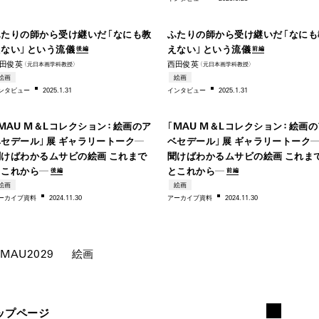
–2025
–19
ふたりの師から受け継いだ「なにも教
ふたりの師から受け継いだ「なにも
えない」という流儀
えない」という流儀
後編
前編
田俊英
西田俊英
（元日本画学科教授）
（元日本画学科教授）
198
絵画
絵画
ンタビ
ュー
2025.1.31
インタビ
ュー
2025.1.31
1980s–
–199
MAU M＆Lコレクション：絵画のア
「MAU M＆Lコレクション：絵画の
ベセデール」展 ギャラリートーク―
ベセデール」展 ギャラリートーク
聞けばわかるムサビの絵画 これまで
聞けばわかるムサビの絵画 これま
とこれから―
とこれから―
後編
前編
絵画
絵画
ー
カイブ資料
2024.11.30
アー
カイブ資料
2024.11.30
MAU2029
絵画
ップページ