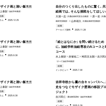
モザイク画と賄い飯
自分のつくり出したものに驚く。共
第3回
上泰財
絵画では、そんな挑戦をしてほしい
（油絵学科教授）
絵画
大浦一志
✕原一史
（共通絵画研究室主任教授）
（共通
ラム
2025.12.25
✕山本靖久
画研究室教授）
（共通絵画研究室教授）
1960
絵画
アー
カイブ資料
2025.11.28
–2025
199
モザイク画と賄い飯
「絵とはなにか」を問い続けるため
第2回
上泰財
に。油絵学科油絵専攻のAコースと
（油絵学科教授）
絵画
コース
ラム
2025.9.30
水上泰財✕赤塚祐二✕袴田京太朗✕吉川民
（すべて油絵学科教授）
2010
195
絵画
インタビ
ュー
2025.7.30
–2025
–20
モザイク画と賄い飯
吉祥寺校から鷹の台キャンパスへ。
第1回
上泰財
史をつなぐモザイク壁画の移設プ
（油絵学科教授）
絵画
ジェクト
ラム
2025.6.30
吉川民仁
（通信教育課
程・
油絵学科教授）
1977
19
絵画
インタビ
ュー
2025.5.28