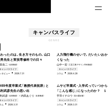
MAU2029
キャンパスライフ
GENRE
1965–
19
教わったのは、生き方そのもの。山口
人力飛行機のせいで、だいたいおか
長男先生と実技専修科での日々
くなった
田良二
山中一宏
（名誉教授）
（工芸工業デザイン学科教授）
19
キャンパスライフ
キャンパスライフ
ンタビ
ュー
2026.7.31
コラム
2026.4.28
1989–
–20
989年度卒業式「教授代表祝辞」と
ムサビ卒業式・入学式っていつから
毛利武彦先生の思い出
「こんな感じ」になったのか？ １
利武彦
✕内田あぐり
手羽イチロウ
（名誉教授）
（名誉教授）
（美大愛好家）
1961
19
キャンパスライフ
キャンパスライフ
ラム
2026.3.31
コラム
2026.3.31