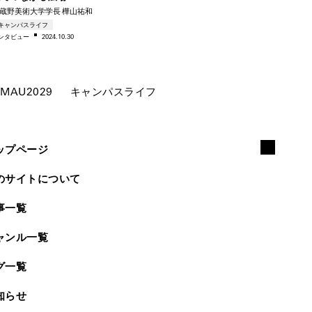
蔵野美術大学学長 樺山祐和
キャンパスライフ
ンタビ
ュー
2024.10.30
MAU2029
キャンパスライフ
ップページ
のサイトについて
事一覧
ャンル一覧
グ一覧
知らせ