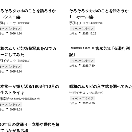
–2008
–20
そろそろタカホのことを語ろうか
そろそろタカホのことを語ろうか
 -シスコ編-
1 -ホール編-
羽イチロウ
手羽イチロウ
（美大愛好家）
（美大愛好家）
1930
キャンパスライフ
キャンパスライフ
ラム
2026.1.30
コラム
2025.12.25
–1978
19
昭和のムサビ芸術祭写真をAIでカ
宮永芳江「仮装行列
「帝国美術」を読む（1）
ラーにしてみた
記」
羽イチロウ
キャンパスライフ
（美大愛好家）
19
コラム
2025.7.30
キャンパスライフ
ラム
2025.9.30
1968
–19
本常一が振り返る1968年10月の
昭和のムサビの入学式を調べてみ
学生ストライキ
手羽イチロウ
（美大愛好家）
キャンパスライフ
藤幸治
（教養文
化・
学芸員課程教授）
コラム
2025.4.30
キャンパスライフ
ラム
2025.5.28
1929–
100年目の盆踊り—立場や世代を超
えてつながる広場