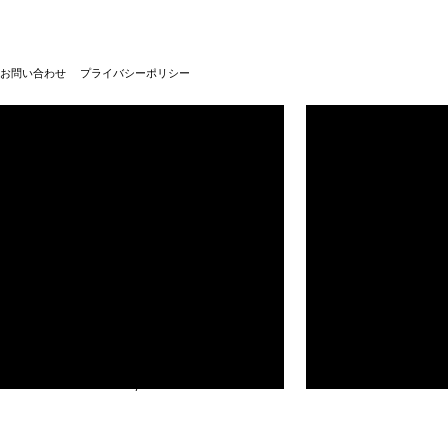
お問い合わせ
プライバシーポリシー
武蔵野美術大学100周年
武蔵野美術大学
© Musashino Art University